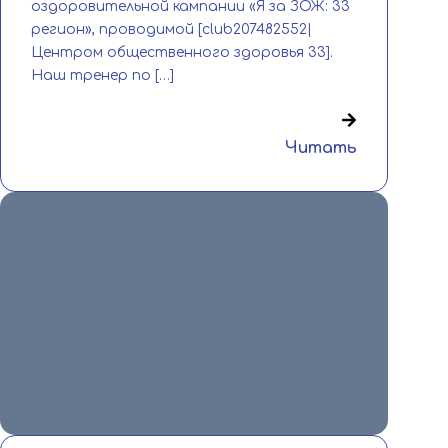
оздоровительной кампании «Я за ЗОЖ: 33
регион», проводимой [club207482552|
Центром общественного здоровья 33].
Наш тренер по […]
Читать
8 июля 2026
🔥 Смоленск, Спартакиада, победа
характера! 🔥 С 2 по 6 июля в Смоленске
гремела XIII летняя Спартакиада
учащихся России — […]
Читать