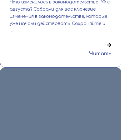
Что изменилось в законодательстве РФ с
августа? Собрали для вас ключевые
изменения в законодательстве, которые
уже начали действовать. Сохраняйте и
[…]
Читать
6 августа 2026
🎉💐 Сегодня свой день рождения
отмечает человек, без которого сложно
представить работу нашей спортивной
школы — заместитель директора по
спортивно-массовой […]
Читать