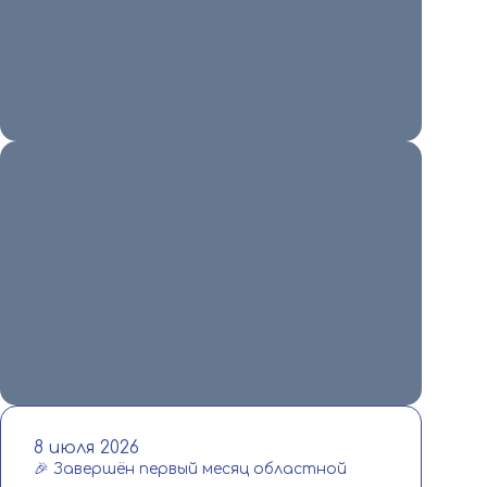
растеряться и набрать правильный […]
Читать
9 июля 2026
🎉 В июле в Гусь‑Хрустальном прошла XI
спартакиада пенсионеров Владимирской
области❗️ В спартакиаде соревновались
15 команд, возраст участников – от […]
Читать
8 июля 2026
🎉 Завершён первый месяц областной