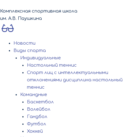
Перейти
к
Комплексная спортивная школа
содержимому
им. А.В. Паушкина
Новости
Виды спорта
Индивидуальные
Настольный теннис
Спорт лиц с интеллектуальными
отклонениями дисциплина настольный
теннис
Командные
Баскетбол
Волейбол
Гандбол
Футбол
Хоккей