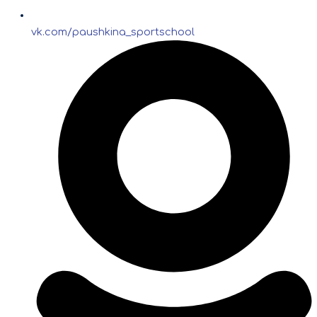
vk.com/paushkina_sportschool