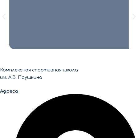
Го
Св
Комплексная спортивная школа
им. А.В. Паушкина
Адреса