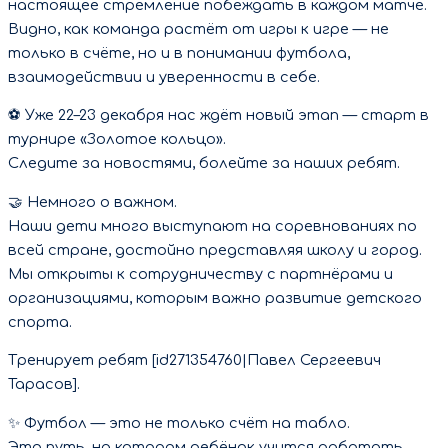
настоящее стремление побеждать в каждом матче.
Видно, как команда растёт от игры к игре — не
только в счёте, но и в понимании футбола,
взаимодействии и уверенности в себе.
⚽ Уже 22–23 декабря нас ждёт новый этап — старт в
турнире «Золотое кольцо».
Следите за новостями, болейте за наших ребят.
🤝 Немного о важном.
Наши дети много выступают на соревнованиях по
всей стране, достойно представляя школу и город.
Мы открыты к сотрудничеству с партнёрами и
организациями, которым важно развитие детского
спорта.
Тренирует ребят [id271354760|Павел Сергеевич
Тарасов].
✨ Футбол — это не только счёт на табло.
Это путь, на котором ребёнок учится работать,