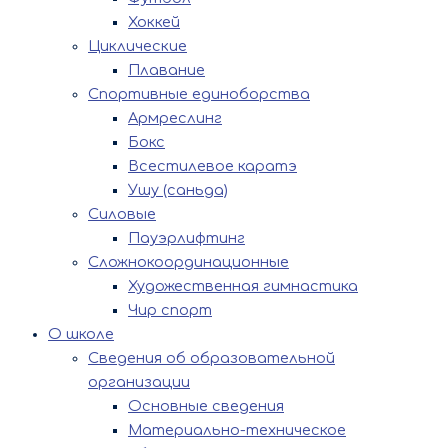
Хоккей
Циклические
Плавание
Спортивные единоборства
Армреслинг
Бокс
Всестилевое каратэ
Ушу (саньда)
Силовые
Пауэрлифтинг
Сложнокоординационные
Художественная гимнастика
Чир спорт
О школе
Сведения об образовательной
организации
Основные сведения
Материально-техническое