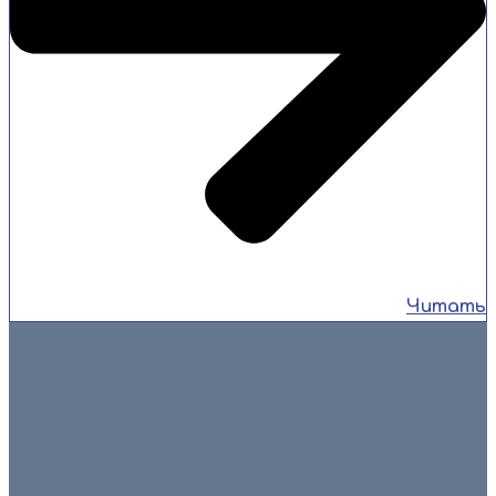
Читать
6 августа 2026
🎉💐 Сегодня свой день рождения отмечает человек, без
которого сложно представить работу нашей
спортивной школы — заместитель директора по
спортивно-массовой […]