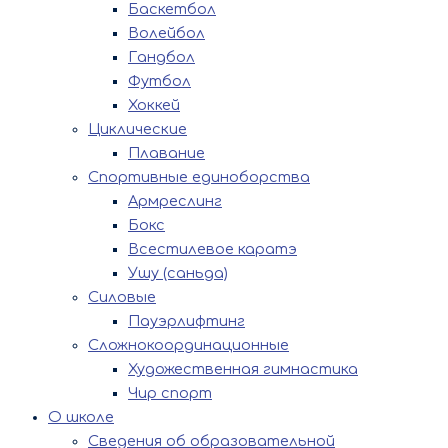
Баскетбол
Волейбол
Гандбол
Футбол
Хоккей
Циклические
Плавание
Спортивные единоборства
Армреслинг
Бокс
Всестилевое каратэ
Ушу (саньда)
Силовые
Пауэрлифтинг
Сложнокоординационные
Художественная гимнастика
Чир спорт
О школе
Сведения об образовательной