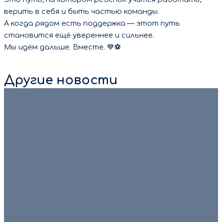
верить в себя и быть частью команды.
А когда рядом есть поддержка — этот путь
становится ещё увереннее и сильнее.
Мы идём дальше. Вместе. 💙⚽
Другие новости
8 августа 2026
💙🏆 С Днём физкультурника! 🏆💙 Есть люди, которые
ставят рекорды. Есть те, кто только делает свои
первые шаги в спорте. […]