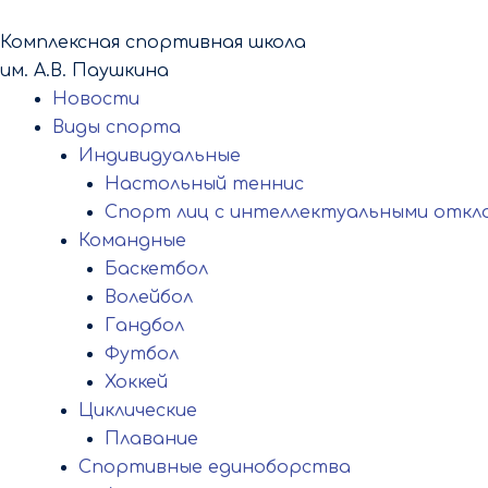
Перейти
к
Комплексная спортивная школа
содержимому
им. А.В. Паушкина
Новости
Виды спорта
Индивидуальные
Настольный теннис
Спорт лиц с интеллектуальными откл
Командные
Баскетбол
Волейбол
Гандбол
Футбол
Хоккей
Циклические
Плавание
Спортивные единоборства