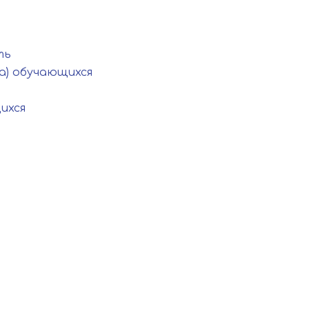
ть
а) обучающихся
ихся