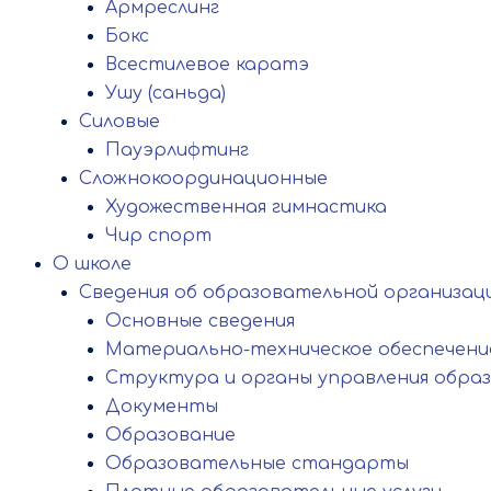
Армреслинг
Бокс
Всестилевое каратэ
Ушу (саньда)
Силовые
Пауэрлифтинг
Сложнокоординационные
Художественная гимнастика
Чир спорт
О школе
Сведения об образовательной организац
Основные сведения
Материально-техническое обеспечение
Структура и органы управления обра
Документы
Образование
Образовательные стандарты