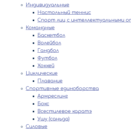
Индивидуальные
Настольный теннис
Спорт лиц с интеллектуальными о
Командные
Баскетбол
Волейбол
Гандбол
Футбол
Хоккей
Циклические
Плавание
Спортивные единоборства
Армреслинг
Бокс
Всестилевое каратэ
Ушу (саньда)
Силовые