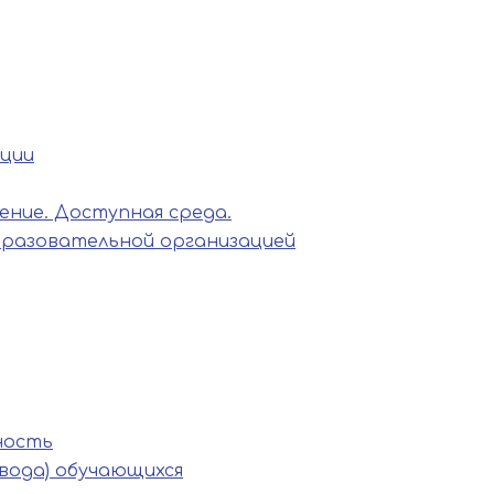
ации
ние. Доступная среда.
бразовательной организацией
ность
вода) обучающихся