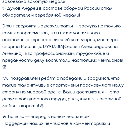
завоевала золотую медаль!
✨ Дулов Андрей в составе сборной России стал
обладателем серебряной медали!
Эти невероятные результаты — заслуга не только
самих спортсменов, но и их талантливого
наставника, тренера высшей категории, мастера
спорта России [id179917586|Сергея Александровича
Амелина]. Его профессионализм, трудолюбие и
преданность делу воспитали настоящих чемпионов!
👏
Мы поздравляем ребят с победами и гордимся, что
такие талантливые спортсмены прославляют нашу
страну на мировой арене. Ваши достижения — это
результат упорного труда, дисциплины и огромной
любви к каратэ! 💪
🔥 Витязи — вперед к новым вершинам!
Поддержим наших чемпионов в комментариях и