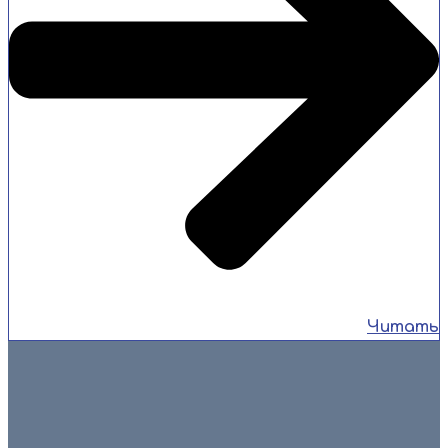
Читать
8 июля 2026
🔥 Смоленск, Спартакиада, победа характера! 🔥 С 2 по
6 июля в Смоленске гремела XIII летняя Спартакиада
учащихся России — […]