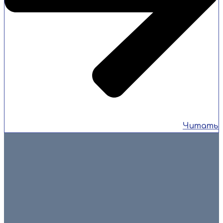
Читать
6 августа 2026
🎉💐 Сегодня свой день рождения отмечает человек, без
которого сложно представить работу нашей
спортивной школы — заместитель директора по
спортивно-массовой […]