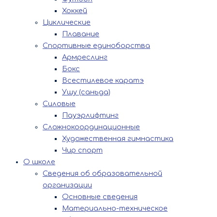
Хоккей
Циклические
Плавание
Спортивные единоборства
Армреслинг
Бокс
Всестилевое каратэ
Ушу (саньда)
Силовые
Пауэрлифтинг
Сложнокоординационные
Художественная гимнастика
Чир спорт
О школе
Сведения об образовательной
организации
Основные сведения
Материально-техническое