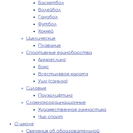
Баскетбол
Волейбол
Гандбол
Футбол
Хоккей
Циклические
Плавание
Спортивные единоборства
Армреслинг
Бокс
Всестилевое каратэ
Ушу (саньда)
Силовые
Пауэрлифтинг
Сложнокоординационные
Художественная гимнастика
Чир спорт
О школе
Сведения об образовательной