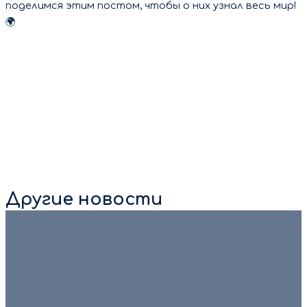
поделимся этим постом, чтобы о них узнал весь мир!
🌍
Другие новости
7 августа 2026
🏆 «Человек труда» — заявки принимаются! Приём
заявок на Национальную премию «Человек труда» во
Владимирской области продлён до 16 августа. […]