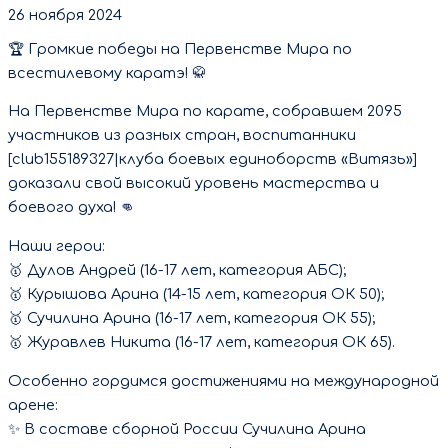
26 ноября 2024
🏆 Громкие победы на Первенстве Мира по
всестилевому каратэ! 🥋
На Первенстве Мира по карате, собравшем 2095
участников из разных стран, воспитанники
[club155189327|клуба боевых единоборств «Витязь»]
доказали свой высокий уровень мастерства и
боевого духа! 👊
Наши герои:
🥇 Дулов Андрей (16-17 лет, категория АБС);
🥇 Курышова Арина (14-15 лет, категория ОК 50);
🥇 Сучилина Арина (16-17 лет, категория ОК 55);
🥇 Журавлев Никита (16-17 лет, категория ОК 65).
Особенно гордимся достижениями на международной
арене:
✨ В составе сборной России Сучилина Арина