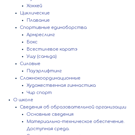
Хоккей
Циклические
Плавание
Спортивные единоборства
Армреслинг
Бокс
Всестилевое каратэ
Ушу (саньда)
Силовые
Пауэрлифтинг
Сложнокоординационные
Художественная гимнастика
Чир спорт
О школе
Сведения об образовательной организации
Основные сведения
Материально-техническое обеспечение.
Доступная среда.