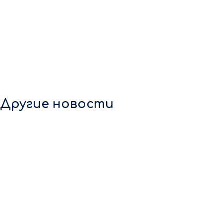
Другие новости
7 августа 2026
🏆 «Человек труда» — заявки принимаются! Приём заявок
на Национальную премию «Человек труда» во
Владимирской области продлён до 16 августа. […]