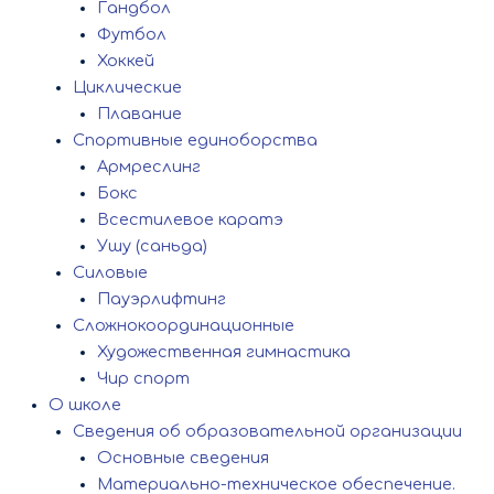
Гандбол
Футбол
Хоккей
Циклические
Плавание
Спортивные единоборства
Армреслинг
Бокс
Всестилевое каратэ
Ушу (саньда)
Силовые
Пауэрлифтинг
Сложнокоординационные
Художественная гимнастика
Чир спорт
О школе
Сведения об образовательной организации
Основные сведения
Материально-техническое обеспечение.