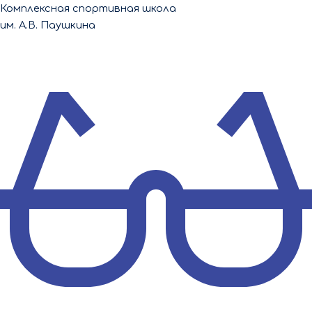
Перейти
Комплексная спортивная школа
к
им. А.В. Паушкина
содержимому