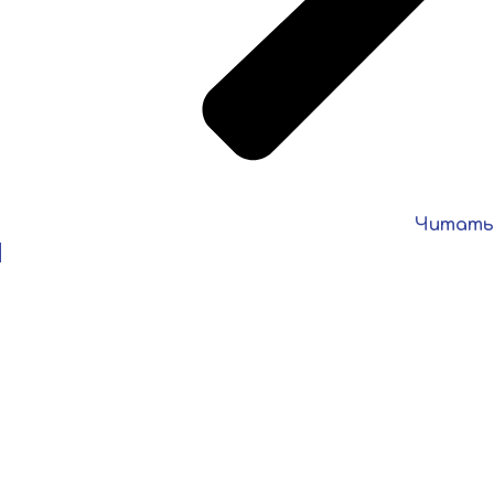
Читать
6 августа 2026
🎉💐 Сегодня свой день рождения отмечает человек, без
которого сложно представить работу нашей
спортивной школы — заместитель директора по
спортивно-массовой […]