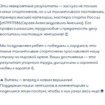
Эти невероятные результаты — заслуга не только
самих спортсменов, но и их талантливого наставника,
тренера высшей категории, мастера спорта России
[id179917586|Сергея Александровича Амелина]. Его
профессионализм, трудолюбие и преданность делу
воспитали настоящих чемпионов! 👏
Мы поздравляем ребят с победами и гордимся, что
такие талантливые спортсмены прославляют нашу
страну на мировой арене. Ваши достижения — это
результат упорного труда, дисциплины и огромной
любви к каратэ! 💪
🔥 Витязи — вперед к новым вершинам!
Поддержим наших чемпионов в комментариях и
поделимся этим постом, чтобы о них узнал весь мир! 🌍