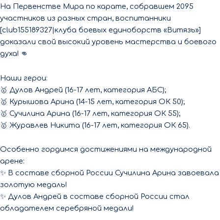
На Первенстве Мира по карате, собравшем 2095
участников из разных стран, воспитанники
[club155189327|клуба боевых единоборств «Витязь»]
доказали свой высокий уровень мастерства и боевого
духа! 👊
Наши герои:
🥇 Дулов Андрей (16-17 лет, категория АБС);
🥇 Курышова Арина (14-15 лет, категория ОК 50);
🥇 Сучилина Арина (16-17 лет, категория ОК 55);
🥇 Журавлев Никита (16-17 лет, категория ОК 65).
Особенно гордимся достижениями на международной
арене:
✨ В составе сборной России Сучилина Арина завоевала
золотую медаль!
✨ Дулов Андрей в составе сборной России стал
обладателем серебряной медали!