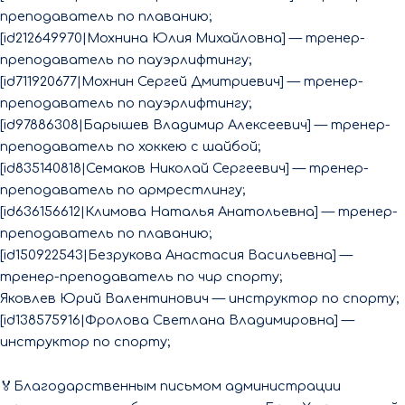
преподаватель по плаванию;
[id212649970|Мохнина Юлия Михайловна] — тренер-
преподаватель по пауэрлифтингу;
[id711920677|Мохнин Сергей Дмитриевич] — тренер-
преподаватель по пауэрлифтингу;
[id97886308|Барышев Владимир Алексеевич] — тренер-
преподаватель по хоккею с шайбой;
[id835140818|Семаков Николай Сергеевич] — тренер-
преподаватель по армрестлингу;
[id636156612|Климова Наталья Анатольевна] — тренер-
преподаватель по плаванию;
[id150922543|Безрукова Анастасия Васильевна] —
тренер-преподаватель по чир спорту;
Яковлев Юрий Валентинович — инструктор по спорту;
[id138575916|Фролова Светлана Владимировна] —
инструктор по спорту;
🏅Благодарственным письмом администрации