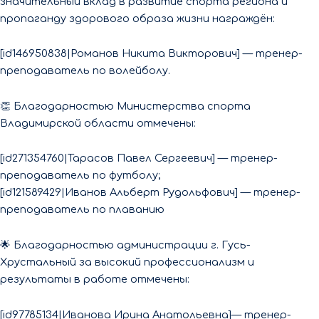
значительный вклад в развитие спорта региона и
пропаганду здорового образа жизни награждён:
[id146950838|Романов Никита Викторович] — тренер-
преподаватель по волейболу.
👏 Благодарностью Министерства спорта
Владимирской области отмечены:
[id271354760|Тарасов Павел Сергеевич] — тренер-
преподаватель по футболу;
[id121589429|Иванов Альберт Рудольфович] — тренер-
преподаватель по плаванию
🌟 Благодарностью администрации г. Гусь-
Хрустальный за высокий профессионализм и
результаты в работе отмечены:
[id97785134|Иванова Ирина Анатольевна]— тренер-