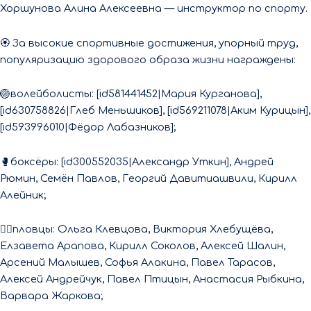
Хоршунова Алина Алексеевна — инструктор по спорту.
🏵 За высокие спортивные достижения, упорный труд,
популяризацию здорового образа жизни награждены:
🏐волейболисты: [id581441452|Мария Курганова],
[id630758826|Глеб Меньшиков], [id569211078|Аким Курицын],
[id593996010|Фёдор Лабазников];
🥊боксёры: [id300552035|Александр Уткин], Андрей
Рюмин, Семён Павлов, Георгий Давитиашвили, Кирилл
Алейник;
🏊‍♂пловцы: Ольга Клевцова, Виктория Хлебущёва,
Елзавета Арапова, Кирилл Соколов, Алексей Шалин,
Арсений Малышев, Софья Алакина, Павел Тарасов,
Алексей Андрейчук, Павел Птицын, Анастасия Рыбкина,
Варвара Жаркова;