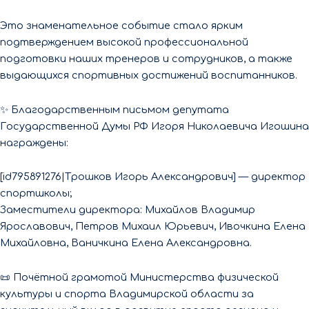
Это знаменательное событие стало ярким
подтверждением высокой профессиональной
подготовки наших тренеров и сотрудников, а также
выдающихся спортивных достижений воспитанников.
✨ Благодарственным письмом депутата
Государственной Думы РФ Игоря Николаевича Игошина
награждены:
[id795891276|Трошков Игорь Александрович] — директор
спортшколы;
Заместители директора: Михайлов Владимир
Ярославович, Петров Михаил Юрьевич, Ивочкина Елена
Михайловна, Ваничкина Елена Александровна.
📜 Почётной грамотой Министерства физической
культуры и спорта Владимирской области за