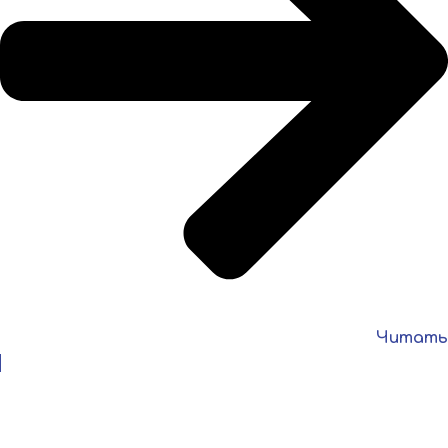
Читать
6 августа 2026
🎉💐 Сегодня свой день рождения отмечает человек, без
которого сложно представить работу нашей