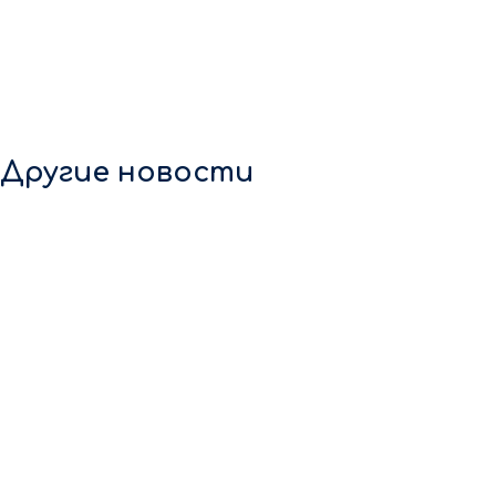
Другие новости
9 августа 2026
Купили испорченный продукт? Вы имеете полное право
вернуть деньги или обменять товар. И чек для этого не
обязателен. Сначала просто […]