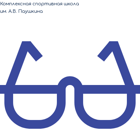
Перейти
Комплексная спортивная школа
к
им. А.В. Паушкина
содержимому