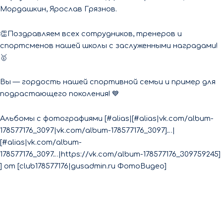
Мордашкин, Ярослав Грязнов.
👏Поздравляем всех сотрудников, тренеров и
спортсменов нашей школы с заслуженными наградами!
🥇
Вы — гордость нашей спортивной семьи и пример для
подрастающего поколения! 💙
Альбомы с фотографиями [#​alias|[#alias|vk.com/album-
178577176_3097|vk.com/album-178577176_3097]…|
[#alias|vk.com/album-
178577176_3097…|https://vk.com/album-178577176_309759245]
] от [club178577176|gusadmin.ru ФотоВидео]