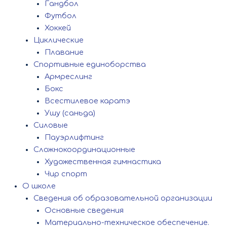
Гандбол
Футбол
Хоккей
Циклические
Плавание
Спортивные единоборства
Армреслинг
Бокс
Всестилевое каратэ
Ушу (саньда)
Силовые
Пауэрлифтинг
Сложнокоординационные
Художественная гимнастика
Чир спорт
О школе
Сведения об образовательной организации
Основные сведения
Материально-техническое обеспечение.