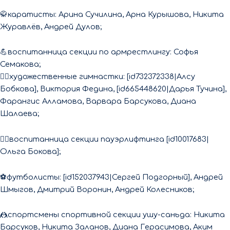
🥋каратисты: Арина Сучилина, Арна Курышова, Никита
Журавлёв, Андрей Дулов;
💪воспитанница секции по армрестлингу: Софья
Семакова;
🤸‍♂художественные гимнастки: [id732372338|Алсу
Бобкова], Виктория Федина, [id665448620|Дарья Тучина],
Фарангис Алламова, Варвара Барсукова, Диана
Шалаева;
🏋‍♀воспитанница секции пауэрлифтинга [id10017683|
Ольга Бокова];
⚽футболисты: [id152037943|Сергей Подгорный], Андрей
Шмыгов, Дмитрий Воронин, Андрей Колесников;
🤼спортсмены спортивной секции ушу-саньда: Никита
Барсуков, Никита Заланов, Диана Герасимова, Аким