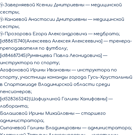
🩺Заверняевой Ксении Дмитриевны — медицинской
сестры;
🩺Канаевой Анастасии Дмитриевны — медицинской
сестры;
🩺Прозорова Егора Александровича — медбрата;
[id88615740|Алексеева Алексея Алексеевича] — тренера-
преподавателя по футболу;
[id84687345|Румянцева Павла Леонидовича] —
инструктора по спорту;
Агафоновой Ирины Ивановны — инструктора по
спорту, участницы команды города Гусь-Хрустальный
в Спартакиаде Владимирской области среди
пенсионеров;
[id528365242|Шафиулиной Галины Ханифовны] —
лаборанта;
Балашовой Ирины Михайловны — старшего
администратора;
Сыпачевой Галины Владимировны — администратора;
Клеткиной Татьяны Александровны — участницы