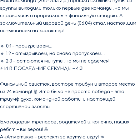
Наша команда (2012-2013 г.р.) прошла сложный путь: из
группы выходили только первые две команды, но мы
справились и прорвались в финальную стадию. А
заключительный игровой день (06.04) стал настоящим
испытанием на характер!
🔹 0:1 – проигрываем…
🔹 1:2 – отыгрываем, но снова пропускаем…
🔹 2:3 – остаются минуты, но мы не сдаёмся!
⚡ И В ПОСЛЕДНИЕ СЕКУНДЫ – 4:3!
Финальный свисток, восторг трибун и второе место
из 24 команд! 🥈 Это была не просто победа – это
триумф духа, командной работы и настоящей
спортивной злости!
Благодарим тренеров, родителей и, конечно, наших
ребят – вы герои! 💪
А «Атлетику» – респект за крутую игру! 👊