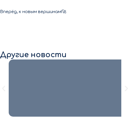
Вперёд, к новым вершинам!🚀
Другие новости
7 
Еж
ра