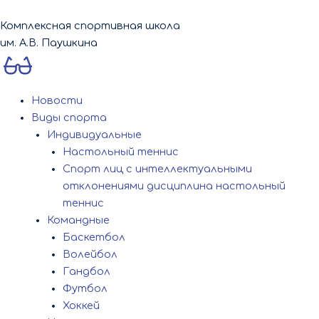
Перейти
к
Комплексная спортивная школа
содержимому
им. А.В. Паушкина
Новости
Виды спорта
Индивидуальные
Настольный теннис
Спорт лиц с интеллектуальными
отклонениями дисциплина настольный
теннис
Командные
Баскетбол
Волейбол
Гандбол
Футбол
Хоккей