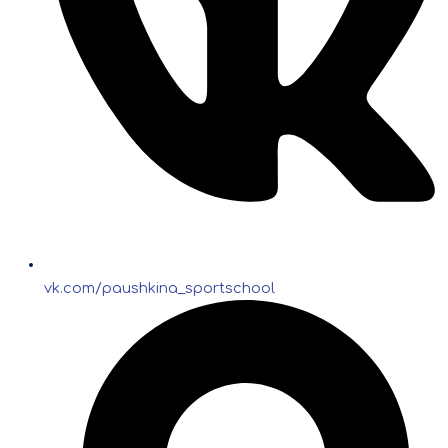
vk.com/paushkina_sportschool