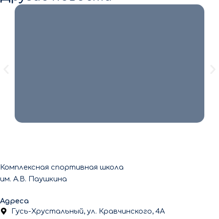
8 августа 2026
💙🏆 С Днём физкультурника! 🏆💙 Есть
люди, которые ставят рекорды. Есть те,
кто только делает свои первые шаги в
спорте. […]
Читать
Комплексная спортивная школа
им. А.В. Паушкина
Адреса
Гусь-Хрустальный, ул. Кравчинского, 4А