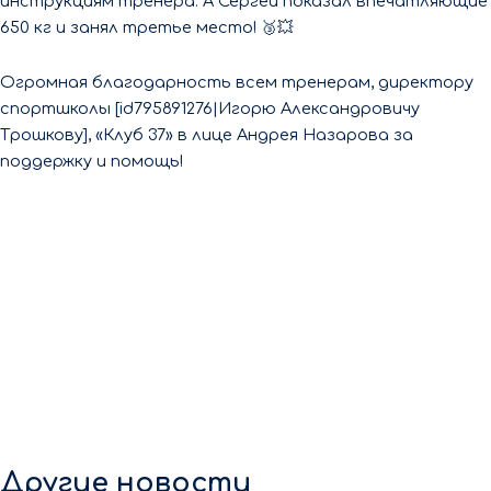
инструкциям тренера. А Сергей показал впечатляющие
650 кг и занял третье место! 🥉💥
Огромная благодарность всем тренерам, директору
спортшколы [id795891276|Игорю Александровичу
Трошкову], «Клуб 37» в лице Андрея Назарова за
поддержку и помощь!
Другие новости