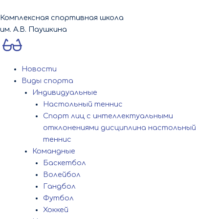
Перейти
к
Комплексная спортивная школа
содержимому
им. А.В. Паушкина
Новости
Виды спорта
Индивидуальные
Настольный теннис
Спорт лиц с интеллектуальными
отклонениями дисциплина настольный
теннис
Командные
Баскетбол
Волейбол
Гандбол
Футбол
Хоккей