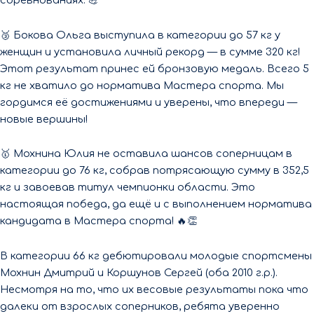
соревнованиях. 💪
🥉 Бокова Ольга выступила в категории до 57 кг у
женщин и установила личный рекорд — в сумме 320 кг!
Этот результат принес ей бронзовую медаль. Всего 5
кг не хватило до норматива Мастера спорта. Мы
гордимся её достижениями и уверены, что впереди —
новые вершины!
🥇 Мохнина Юлия не оставила шансов соперницам в
категории до 76 кг, собрав потрясающую сумму в 352,5
кг и завоевав титул чемпионки области. Это
настоящая победа, да ещё и с выполнением норматива
кандидата в Мастера спорта! 🔥👏
В категории 66 кг дебютировали молодые спортсмены
Мохнин Дмитрий и Коршунов Сергей (оба 2010 г.р.).
Несмотря на то, что их весовые результаты пока что
далеки от взрослых соперников, ребята уверенно