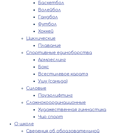
Баскетбол
Волейбол
Гандбол
Футбол
Хоккей
Циклические
Плавание
Спортивные единоборства
Армреслинг
Бокс
Всестилевое каратэ
Ушу (саньда)
Силовые
Пауэрлифтинг
Сложнокоординационные
Художественная гимнастика
Чир спорт
О школе
Сведения об образовательной