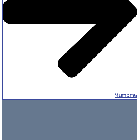
Читать
6 августа 2026
🎉💐 Сегодня свой день рождения отмечает человек, без
которого сложно представить работу нашей
спортивной школы — заместитель директора по
спортивно-массовой […]