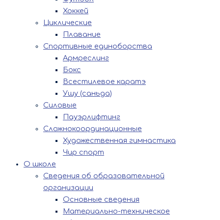
Хоккей
Циклические
Плавание
Спортивные единоборства
Армреслинг
Бокс
Всестилевое каратэ
Ушу (саньда)
Силовые
Пауэрлифтинг
Сложнокоординационные
Художественная гимнастика
Чир спорт
О школе
Сведения об образовательной
организации
Основные сведения
Материально-техническое