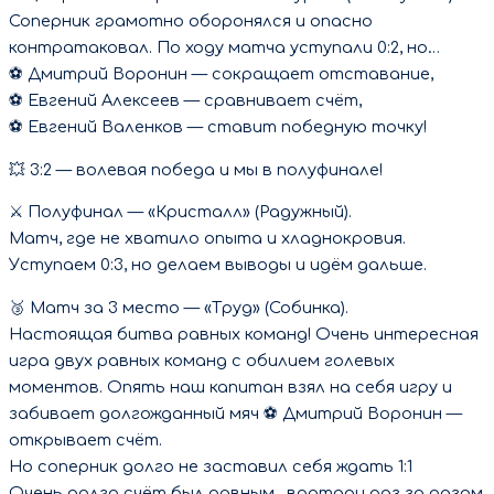
Соперник грамотно оборонялся и опасно
контратаковал. По ходу матча уступали 0:2, но…
⚽ Дмитрий Воронин — сокращает отставание,
⚽ Евгений Алексеев — сравнивает счёт,
⚽ Евгений Валенков — ставит победную точку!
💥 3:2 — волевая победа и мы в полуфинале!
⚔ Полуфинал — «Кристалл» (Радужный).
Матч, где не хватило опыта и хладнокровия.
Уступаем 0:3, но делаем выводы и идём дальше.
🥉 Матч за 3 место — «Труд» (Собинка).
Настоящая битва равных команд! Очень интересная
игра двух равных команд с обилием голевых
моментов. Опять наш капитан взял на себя игру и
забивает долгожданный мяч ⚽ Дмитрий Воронин —
открывает счёт.
Но соперник долго не заставил себя ждать 1:1
Очень долго счёт был равным , вратари раз за разом