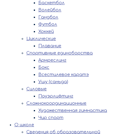
Баскетбол
Волейбол
Гандбол
Футбол
Хоккей
Циклические
Плавание
Спортивные единоборства
Армреслинг
Бокс
Всестилевое каратэ
Ушу (саньда)
Силовые
Пауэрлифтинг
Сложнокоординационные
Художественная гимнастика
Чир спорт
О школе
Сведения об образовательной