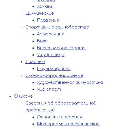
Хоккей
Циклические
Плавание
Спортивные единоборства
Армреслинг
Бокс
Всестилевое каратэ
Ушу (саньда)
Силовые
Пауэрлифтинг
Сложнокоординационные
Художественная гимнастика
Чир спорт
О школе
Сведения об образовательной
организации
Основные сведения
Материально-техническое