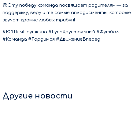
👏 Эту победу команда посвящает родителям — за
поддержку, веру и те самые аплодисменты, которые
звучат громче любых трибун!
#КСШимПаушкина #ГусьХрустальный #Футбол
#Команда #Гордимся #ДвижениеВперед
Другие новости
8 августа 2026
💙🏆 С Днём физкультурника! 🏆💙 Есть люди, которые
ставят рекорды. Есть те, кто только делает свои
первые шаги в спорте. […]