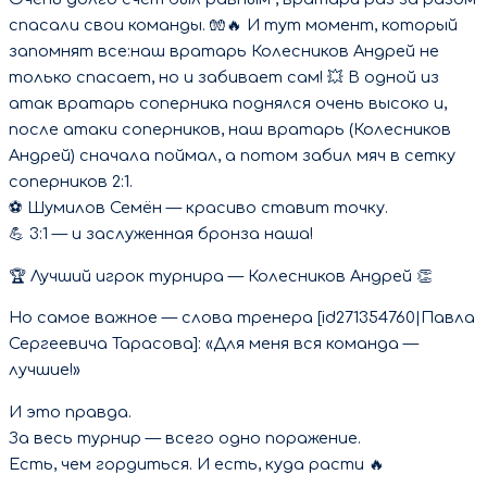
спасали свои команды. 🧤🔥 И тут момент, который
запомнят все:наш вратарь Колесников Андрей не
только спасает, но и забивает сам! 💥 В одной из
атак вратарь соперника поднялся очень высоко и,
после атаки соперников, наш вратарь (Колесников
Андрей) сначала поймал, а потом забил мяч в сетку
соперников 2:1.
⚽ Шумилов Семён — красиво ставит точку.
💪 3:1 — и заслуженная бронза наша!
🏆 Лучший игрок турнира — Колесников Андрей 👏
Но самое важное — слова тренера [id271354760|Павла
Сергеевича Тарасова]: «Для меня вся команда —
лучшие!»
И это правда.
За весь турнир — всего одно поражение.
Есть, чем гордиться. И есть, куда расти 🔥