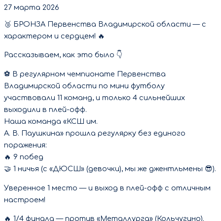
27 марта 2026
🥉 БРОНЗА Первенства Владимирской области — с
характером и сердцем! 🔥
Рассказываем, как это было 👇
⚽ В регулярном чемпионате Первенства
Владимирской области по мини футболу
участвовали 11 команд, и только 4 сильнейших
выходили в плей-офф.
Наша команда «КСШ им.
А. В. Паушкина» прошла регулярку без единого
поражения:
🔥 9 побед
🤝 1 ничья (с «ДЮСШ» (девочки), мы же джентльмены 😎).
Уверенное 1 место — и выход в плей-офф с отличным
настроем!
🔥 1/4 финала — против «Металлурга» (Кольчугино).