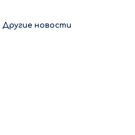
Другие новости
4 августа 2026
Друзья, отличная новость! 🎉 🏊‍♂Мы открываем бассейн!
Ждём вас уже завтра! 💙 После завершения
профилактических работ, наполнения чаши,
многоступенчатой очистки […]