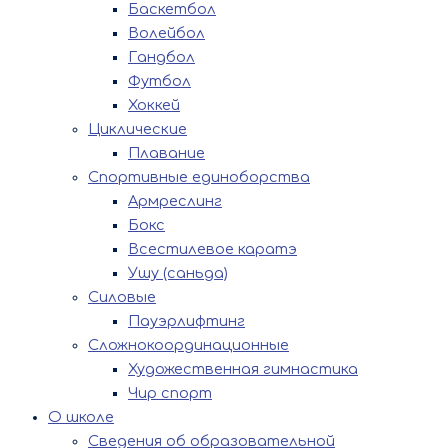
Баскетбол
Волейбол
Гандбол
Футбол
Хоккей
Циклические
Плавание
Спортивные единоборства
Армреслинг
Бокс
Всестилевое каратэ
Ушу (саньда)
Силовые
Пауэрлифтинг
Сложнокоординационные
Художественная гимнастика
Чир спорт
О школе
Сведения об образовательной