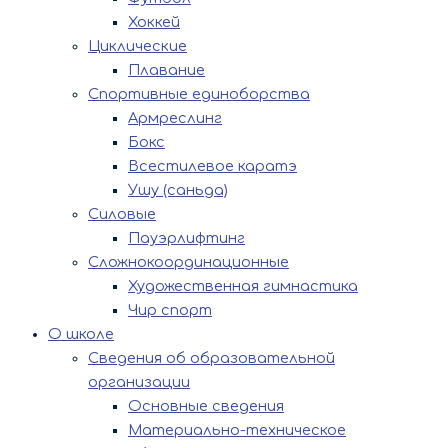
Хоккей
Циклические
Плавание
Спортивные единоборства
Армреслинг
Бокс
Всестилевое каратэ
Ушу (саньда)
Силовые
Пауэрлифтинг
Сложнокоординационные
Художественная гимнастика
Чир спорт
О школе
Сведения об образовательной
организации
Основные сведения
Материально-техническое