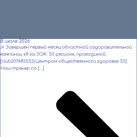
Читать
8 июля 2026
🎉 Завершён первый месяц областной оздоровительной
кампании «Я за ЗОЖ: 33 регион», проводимой
[club207482552|Центром общественного здоровья 33].
Наш тренер по […]