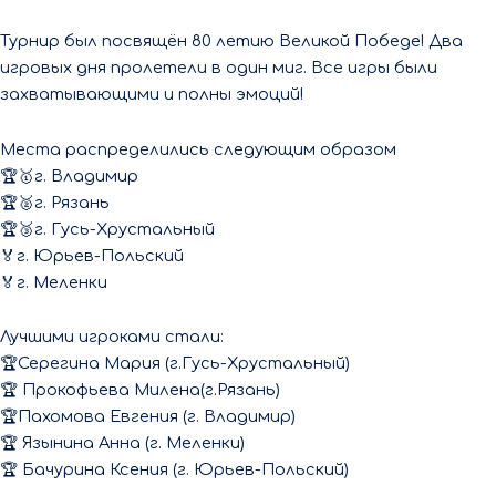
Турнир был посвящён 80 летию Великой Победе! Два
игровых дня пролетели в один миг. Все игры были
захватывающими и полны эмоций!
Места распределились следующим образом
🏆🥇г. Владимир
🏆🥈г. Рязань
🏆🥉г. Гусь-Хрустальный
🏅г. Юрьев-Польский
🏅г. Меленки
Лучшими игроками стали:
🏆Серегина Мария (г.Гусь-Хрустальный)
🏆 Прокофьева Милена(г.Рязань)
🏆Пахомова Евгения (г. Владимир)
🏆 Язынина Анна (г. Меленки)
🏆 Бачурина Ксения (г. Юрьев-Польский)