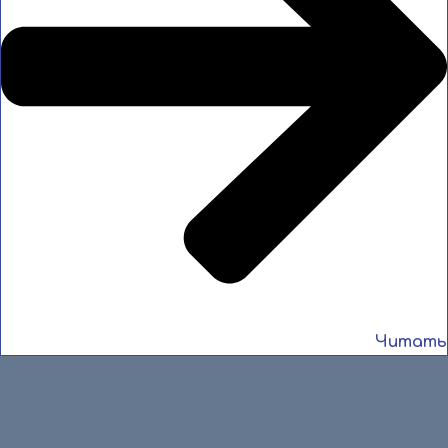
Читать
8 июля 2026
🔥 Смоленск, Спартакиада, победа характера! 🔥 С 2 по 6
июля в Смоленске гремела XIII летняя Спартакиада
учащихся России — […]