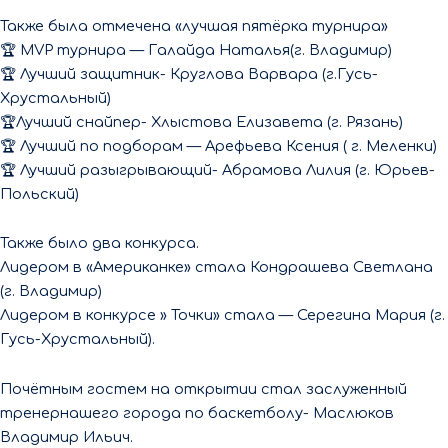
Также была отмечена «лучшая пятёрка турнира»
🏆 МVP турнира — Галайда Наталья(г. Владимир)
🏆 Лучший защитник- Круглова Варвара (г.Гусь-
Хрустальный)
🏆Лучший снайпер- Хлыстова Елизавета (г. Рязань)
🏆 Лучший по подборам — Арефьева Ксения ( г. Меленки)
🏆 Лучший разыгрывающий- Абрамова Лилия (г. Юрьев-
Польский)
Также было два конкурса.
Лидером в «Американке» стала Кондрашева Светлана
(г. Владимир)
Лидером в конкурсе » Точки» стала — Серегина Мария (г.
Гусь-Хрустальный).
Почётным гостем на открытии стал заслуженный
тренернашего города по баскетболу- Маслюков
Владимир Ильич.