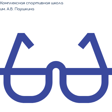
Перейти
Комплексная спортивная школа
к
им. А.В. Паушкина
содержимому