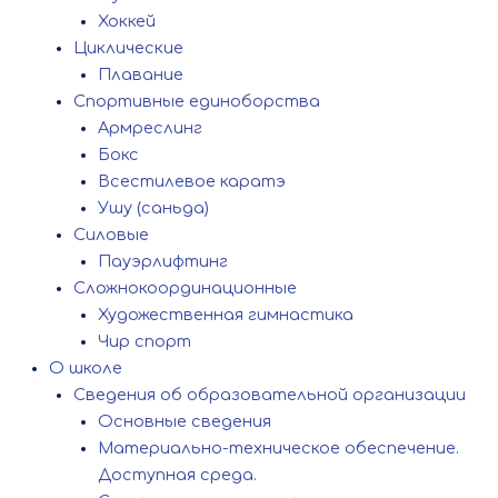
Хоккей
Циклические
Плавание
Спортивные единоборства
Армреслинг
Бокс
Всестилевое каратэ
Ушу (саньда)
Силовые
Пауэрлифтинг
Сложнокоординационные
Художественная гимнастика
Чир спорт
О школе
Сведения об образовательной организации
Основные сведения
Материально-техническое обеспечение.
Доступная среда.