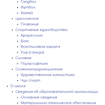
Гандбол
Футбол
Хоккей
Циклические
Плавание
Спортивные единоборства
Армреслинг
Бокс
Всестилевое каратэ
Ушу (саньда)
Силовые
Пауэрлифтинг
Сложнокоординационные
Художественная гимнастика
Чир спорт
О школе
Сведения об образовательной организации
Основные сведения
Материально-техническое обеспечение.