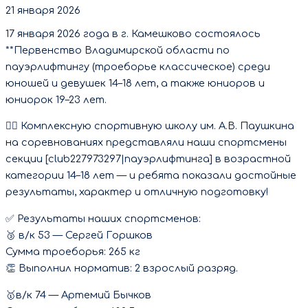
21 января 2026
17 января 2026 года в г. Камешково состоялось
**Первенство Владимирской области по
пауэрлифтингу (троеборье классическое) среди
юношей и девушек 14–18 лет, а также юниоров и
юниорок 19–23 лет.
🏋‍♂ Комплексную спортивную школу им. А.В. Паушкина
на соревнованиях представляли наши спортсмены
секции [club227973297|пауэрлифтинга] в возрастной
категории 14–18 лет — и ребята показали достойные
результаты, характер и отличную подготовку!
✅ Результаты наших спортсменов:
🥉 в/к 53 — Сергей Горшков
Сумма троеборья: 265 кг
👏 Выполнил норматив: 2 взрослый разряд.
🥇в/к 74 — Артемий Бычков