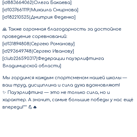
[id883664062|Олега Бакаева]
[id1037661119|Михаила Смирнова]
[id182210525|Дмитрия Феденко]
🙏 Также огромная благодарность за достойное
проведение соревнований:
[id131894808|Сергею Романову]
[id293649748|Сергею Иванову]
[club226590317|Федерации пауэрлифтинга
Владимирской области]
Мы гордимся каждым спортсменом нашей школы —
ваш труд, дисциплина и сила духа вдохновляют!
✨ Пауэрлифтинг — это не только сила, но и
характер. А значит, самые большие победы у нас ещё
впереди!** 💪🔥