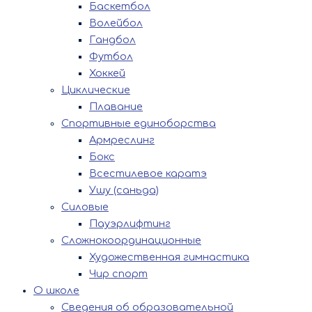
Баскетбол
Волейбол
Гандбол
Футбол
Хоккей
Циклические
Плавание
Спортивные единоборства
Армреслинг
Бокс
Всестилевое каратэ
Ушу (саньда)
Силовые
Пауэрлифтинг
Сложнокоординационные
Художественная гимнастика
Чир спорт
О школе
Сведения об образовательной