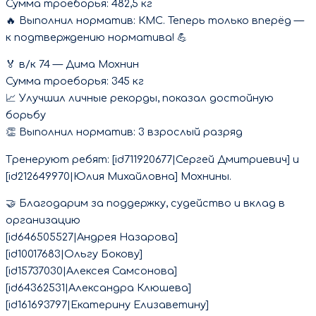
Сумма троеборья: 482,5 кг
🔥 Выполнил норматив: КМС. Теперь только вперёд —
к подтверждению норматива! 💪
🏅 в/к 74 — Дима Мохнин
Сумма троеборья: 345 кг
📈 Улучшил личные рекорды, показал достойную
борьбу
👏 Выполнил норматив: 3 взрослый разряд
Тренеруют ребят: [id711920677|Сергей Дмитриевич] и
[id212649970|Юлия Михайловна] Мохнины.
🤝 Благодарим за поддержку, судейство и вклад в
организацию
[id646505527|Андрея Назарова]
[id10017683|Ольгу Бокову]
[id15737030|Алексея Самсонова]
[id64362531|Александра Клюшева]
[id161693797|Екатерину Елизаветину]