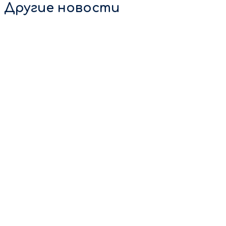
Другие новости
7 августа 2026
Ежегодная проверка газового оборудования
обязательна для всех жителей О проверке жильцов
предупреждают заранее — объявление размещают в
подъезде за 7 […]