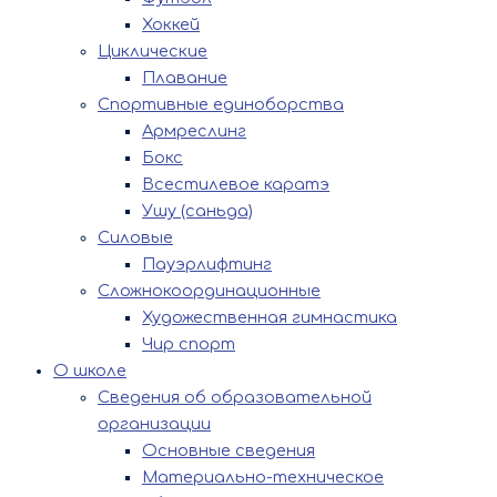
Хоккей
Циклические
Плавание
Спортивные единоборства
Армреслинг
Бокс
Всестилевое каратэ
Ушу (саньда)
Силовые
Пауэрлифтинг
Сложнокоординационные
Художественная гимнастика
Чир спорт
О школе
Сведения об образовательной
организации
Основные сведения
Материально-техническое