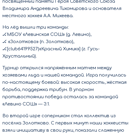
посвящённый памяти Героя Советского Союза
Владимира Андреевича Тихомирова и основателя
местного хоккея А.А. Михеева.
На лёд вышли три команды:
🏒МБОУ «Левинская СОШ» (д. Левино),
🏒 «Золотково» (п. Золотково),
🏒[club64199527|«Красный Химик»] (г. Гусь-
Хрустальный).
Турнир открылся напряжённым матчем между
хозяевами льда и нашей командой. Игра получилась
по-настоящему боевой: высокая скорость, жёсткая
борьба, поддержка трибун. В упорном
противостоянии победа осталась за командой
«Левино СОШ» — 3:1.
Во второй игре соперником стал коллектив из
посёлка Золотково. С первых минут наши хоккеисты
взяли инициативу в свои руки, показали слаженную