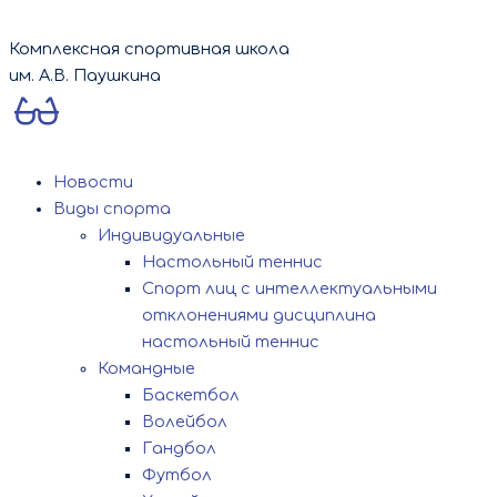
Перейти
к
Комплексная спортивная школа
содержимому
им. А.В. Паушкина
Новости
Виды спорта
Индивидуальные
Настольный теннис
Спорт лиц с интеллектуальными
отклонениями дисциплина
настольный теннис
Командные
Баскетбол
Волейбол
Гандбол
Футбол