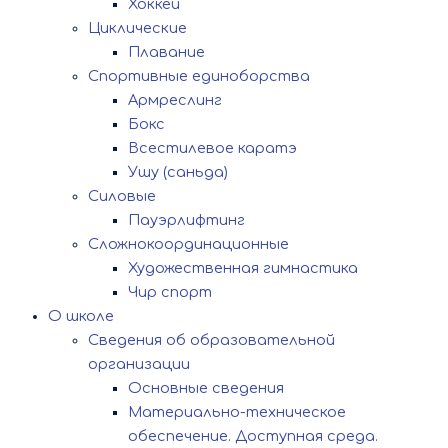
Хоккей
Циклические
Плавание
Спортивные единоборства
Армреслинг
Бокс
Всестилевое каратэ
Ушу (саньда)
Силовые
Пауэрлифтинг
Сложнокоординационные
Художественная гимнастика
Чир спорт
О школе
Сведения об образовательной
организации
Основные сведения
Материально-техническое
обеспечение. Доступная среда.