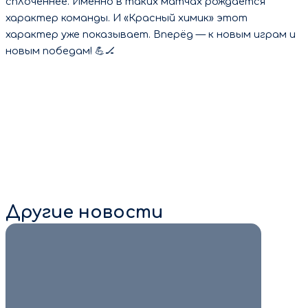
сплочённее. Именно в таких матчах рождается
характер команды. И «Красный химик» этот
характер уже показывает. Вперёд — к новым играм и
новым победам! 💪🏒
Другие новости
7 августа 2026
Ежегодная проверка газового
оборудования обязательна для всех
жителей О проверке жильцов