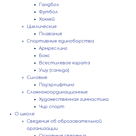
Гандбол
Футбол
Хоккей
Циклические
Плавание
Спортивные единоборства
Армреслинг
Бокс
Всестилевое каратэ
Ушу (саньда)
Силовые
Пауэрлифтинг
Сложнокоординационные
Художественная гимнастика
Чир спорт
О школе
Сведения об образовательной
организации
Основные сведения