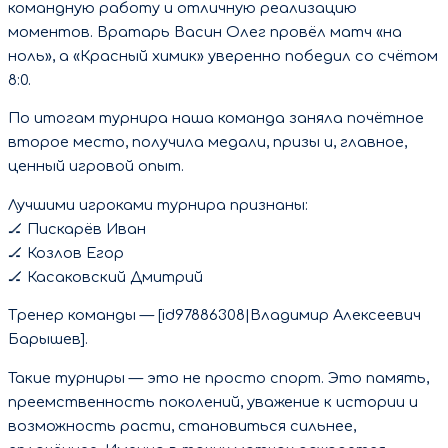
командную работу и отличную реализацию
моментов. Вратарь Васин Олег провёл матч «на
ноль», а «Красный химик» уверенно победил со счётом
8:0.
По итогам турнира наша команда заняла почётное
второе место, получила медали, призы и, главное,
ценный игровой опыт.
Лучшими игроками турнира признаны:
🏒 Пискарёв Иван
🏒 Козлов Егор
🏒 Касаковский Дмитрий
Тренер команды — [id97886308|Владимир Алексеевич
Барышев].
Такие турниры — это не просто спорт. Это память,
преемственность поколений, уважение к истории и
возможность расти, становиться сильнее,