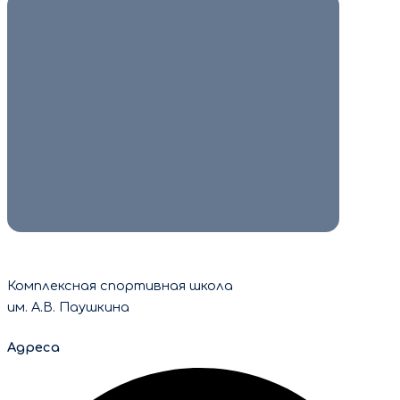
9 июля 2026
🎉 В июле в Гусь‑Хрустальном прошла XI
спартакиада пенсионеров
Владимирской области❗️ В спартакиаде
соревновались 15 команд, возраст
участников – от […]
Читать
Комплексная спортивная школа
им. А.В. Паушкина
Адреса