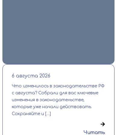
🏆 «Человек труда» — заявки
принимаются! Приём заявок на
Национальную премию «Человек труда»
во Владимирской области продлён до 16
августа. […]
Читать
6 августа 2026
Что изменилось в законодательстве РФ
с августа? Собрали для вас ключевые
изменения в законодательстве,
которые уже начали действовать.
Сохраняйте и […]
Читать