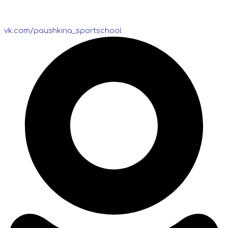
vk.com/paushkina_sportschool