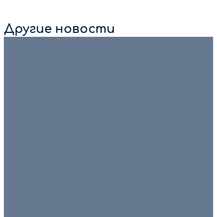
Другие новости
8 августа 2026
💙🏆 С Днём физкультурника! 🏆💙 Есть люди, которые
ставят рекорды. Есть те, кто только делает свои
первые шаги в спорте. […]