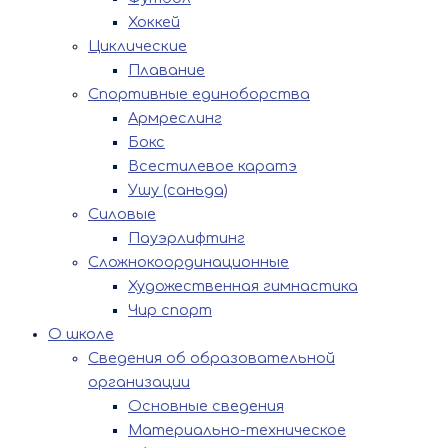
Хоккей
Циклические
Плавание
Спортивные единоборства
Армреслинг
Бокс
Всестилевое каратэ
Ушу (саньда)
Силовые
Пауэрлифтинг
Сложнокоординационные
Художественная гимнастика
Чир спорт
О школе
Сведения об образовательной
организации
Основные сведения
Материально-техническое