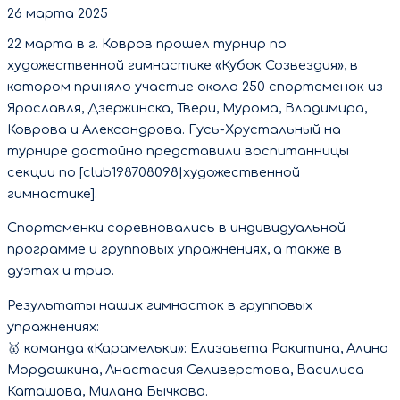
26 марта 2025
22 марта в г. Ковров прошел турнир по
художественной гимнастике «Кубок Созвездия», в
котором приняло участие около 250 спортсменок из
Ярославля, Дзержинска, Твери, Мурома, Владимира,
Коврова и Александрова. Гусь-Хрустальный на
турнире достойно представили воспитанницы
секции по [club198708098|художественной
гимнастике].
Спортсменки соревновались в индивидуальной
программе и групповых упражнениях, а также в
дуэтах и трио.
Результаты наших гимнасток в групповых
упражнениях:
🥇 команда «Карамельки»: Елизавета Ракитина, Алина
Мордашкина, Анастасия Селиверстова, Василиса
Каташова, Милана Бычкова.