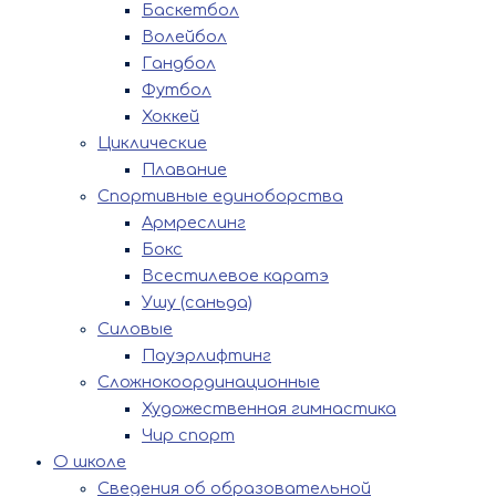
Баскетбол
Волейбол
Гандбол
Футбол
Хоккей
Циклические
Плавание
Спортивные единоборства
Армреслинг
Бокс
Всестилевое каратэ
Ушу (саньда)
Силовые
Пауэрлифтинг
Сложнокоординационные
Художественная гимнастика
Чир спорт
О школе
Сведения об образовательной