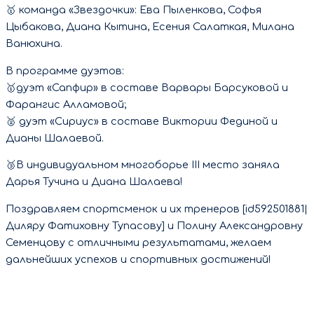
🥇 команда «Звездочки»: Ева Пыленкова, Софья
Цыбакова, Диана Кытина, Есения Салаткая, Милана
Ванюхина.
В программе дуэтов:
🥇дуэт «Сапфир» в составе Варвары Барсуковой и
Фарангис Алламовой;
🥈 дуэт «Сириус» в составе Виктории Фединой и
Дианы Шалаевой.
🥉В индивидуальном многоборье III место заняла
Дарья Тучина и Диана Шалаева!
​Поздравляем спортсменок и их тренеров [id592501881|
Диляру Фатиховну Тупасову] и Полину Александровну
Семенцову с отличными результатами, желаем
дальнейших успехов и спортивных достижений!