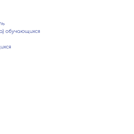
ть
а) обучающихся
ихся