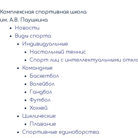
Перейти
к
Комплексная спортивная школа
содержимому
им. А.В. Паушкина
Новости
Виды спорта
Индивидуальные
Настольный теннис
Спорт лиц с интеллектуальными откл
Командные
Баскетбол
Волейбол
Гандбол
Футбол
Хоккей
Циклические
Плавание
Спортивные единоборства