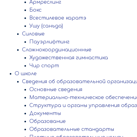
Армреслинг
Бокс
Всестилевое каратэ
Ушу (саньда)
Силовые
Пауэрлифтинг
Сложнокоординационные
Художественная гимнастика
Чир спорт
О школе
Сведения об образовательной организац
Основные сведения
Материально-техническое обеспечение
Структура и органы управления обра
Документы
Образование
Образовательные стандарты