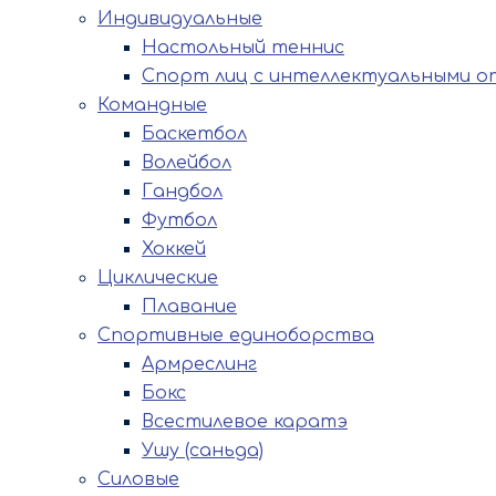
Индивидуальные
Настольный теннис
Спорт лиц с интеллектуальными о
Командные
Баскетбол
Волейбол
Гандбол
Футбол
Хоккей
Циклические
Плавание
Спортивные единоборства
Армреслинг
Бокс
Всестилевое каратэ
Ушу (саньда)
Силовые