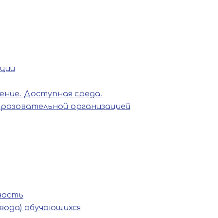
ации
ние. Доступная среда.
бразовательной организацией
ность
вода) обучающихся