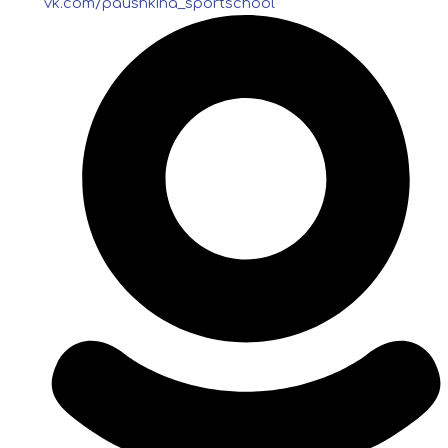
vk.com/paushkina_sportschool