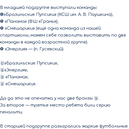
В младшей подгруппе выступали команды:
⚽️»Бразильские Пупсики» (КСШ им. А. В. Паушкина);
⚽️ «Панама» (ФШ «Грань»);
⚽️ «Смешарики» (ещё одна команда из нашей
спгртшколы, можем себе позволить выставить по две
команды в каждой возрастной группе).
⚽️ «Энергия» — (п. Гусевский).
🥇»Бразильские Пупсики»;
🥈»Энергия»;
🥉 «Панама»;
🥉 «Смешарики».
Да да это не опечатка у нас две бронзы 🥉.
За второе — третье место ребята били серию
пенальти.
В старшей подгруппе разыгрались жаркие футбольные