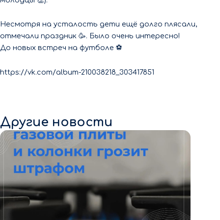
Несмотря на усталость дети ещё долго плясали,
отмечали праздник 🥳. Было очень интересно!
До новых встреч на футболе ⚽️
https://vk.com/album-210038218_303417851
Другие новости
7 августа 2026
Ежегодная проверка газового
оборудования обязательна для всех
жителей О проверке жильцов
предупреждают заранее — объявление
размещают в подъезде за 7 […]