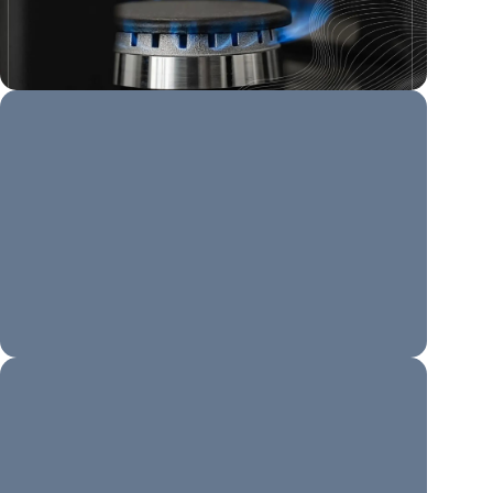
Читать
7 августа 2026
Хотите сделать перепланировку, но не
хотите возиться с бумажками? Тогда вам
на Госуслуги. Всё уже разложили по
полочкам в разделе […]
Читать
7 августа 2026
🏆 «Человек труда» — заявки
принимаются! Приём заявок на
Национальную премию «Человек труда»