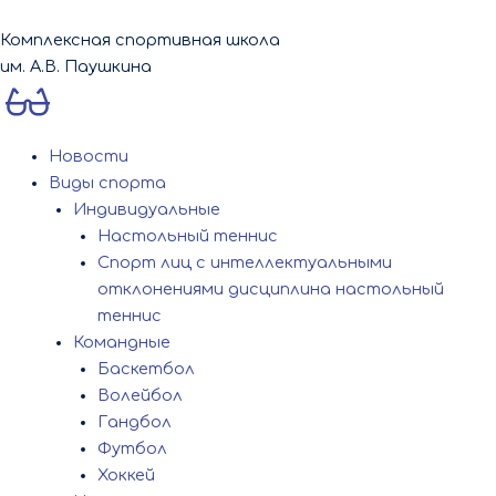
Перейти
к
Комплексная спортивная школа
содержимому
им. А.В. Паушкина
Новости
Виды спорта
Индивидуальные
Настольный теннис
Спорт лиц с интеллектуальными
отклонениями дисциплина настольный
теннис
Командные
Баскетбол
Волейбол
Гандбол
Футбол
Хоккей