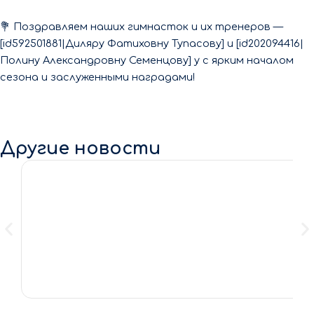
💐 Поздравляем наших гимнасток и их тренеров —
[id592501881|Диляру Фатиховну Тупасову] и [id202094416|
Полину Александровну Семенцову] у с ярким началом
сезона и заслуженными наградами!
Другие новости