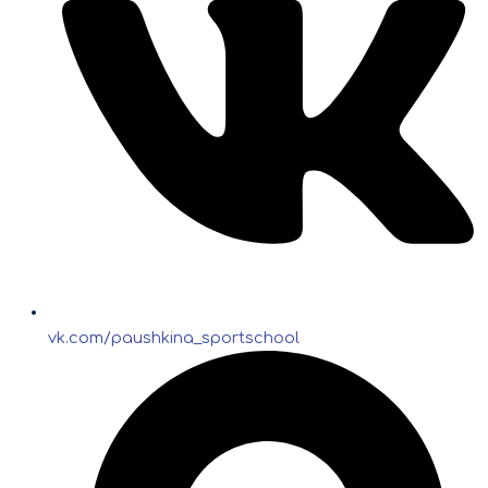
vk.com/paushkina_sportschool