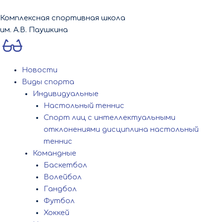
Перейти
к
Комплексная спортивная школа
содержимому
им. А.В. Паушкина
Новости
Виды спорта
Индивидуальные
Настольный теннис
Спорт лиц с интеллектуальными
отклонениями дисциплина настольный
теннис
Командные
Баскетбол
Волейбол
Гандбол
Футбол
Хоккей