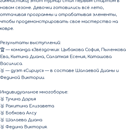
гимнастики] этот турнир стал первым стартом в
новом сезоне. Девочки готовились всё лето,
оттачивая программы и отрабатывая элементы,
чтобы продемонстрировать свое мастерство на
ковре.
Результаты выступлений:
🏆 — команда «Звёздочки»: Цыбакова София, Пыленкова
Ева, Кытина Диана, Салаткая Есения, Каташова
Василиса.
🥉 — дуэт «Сириус» — в составе Шалаевой Дианы и
Фединой Виктории.
Индивидуальное многоборье:
🥈 Тучина Дарья
🥈 Ракитина Елизавета
🥉 Бобкова Алсу
🥉 Шалаева Диана
🥉 Федина Виктория.