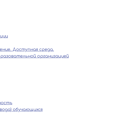
ации
ние. Доступная среда.
бразовательной организацией
ность
вода) обучающихся