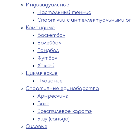
Индивидуальные
Настольный теннис
Спорт лиц с интеллектуальными о
Командные
Баскетбол
Волейбол
Гандбол
Футбол
Хоккей
Циклические
Плавание
Спортивные единоборства
Армреслинг
Бокс
Всестилевое каратэ
Ушу (саньда)
Силовые