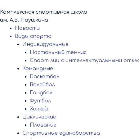
Перейти
к
Комплексная спортивная школа
содержимому
им. А.В. Паушкина
Новости
Виды спорта
Индивидуальные
Настольный теннис
Спорт лиц с интеллектуальными откл
Командные
Баскетбол
Волейбол
Гандбол
Футбол
Хоккей
Циклические
Плавание
Спортивные единоборства