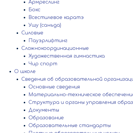
Армреслинг
Бокс
Всестилевое каратэ
Ушу (саньда)
Силовые
Пауэрлифтинг
Сложнокоординационные
Художественная гимнастика
Чир спорт
О школе
Сведения об образовательной организац
Основные сведения
Материально-техническое обеспечение
Структура и органы управления обра
Документы
Образование
Образовательные стандарты