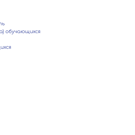
ть
а) обучающихся
ихся