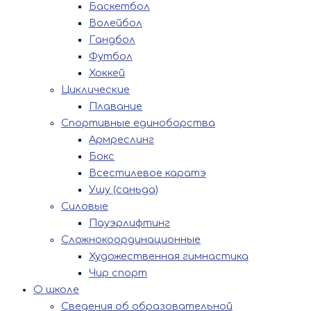
Баскетбол
Волейбол
Гандбол
Футбол
Хоккей
Циклические
Плавание
Спортивные единоборства
Армреслинг
Бокс
Всестилевое каратэ
Ушу (саньда)
Силовые
Пауэрлифтинг
Сложнокоординационные
Художественная гимнастика
Чир спорт
О школе
Сведения об образовательной