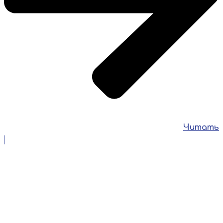
Читать
6 августа 2026
🎉💐 Сегодня свой день рождения отмечает человек, без
которого сложно представить работу нашей
спортивной школы — заместитель директора по
спортивно-массовой […]