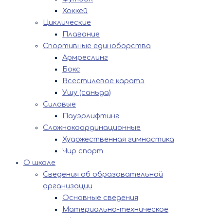
Хоккей
Циклические
Плавание
Спортивные единоборства
Армреслинг
Бокс
Всестилевое каратэ
Ушу (саньда)
Силовые
Пауэрлифтинг
Сложнокоординационные
Художественная гимнастика
Чир спорт
О школе
Сведения об образовательной
организации
Основные сведения
Материально-техническое