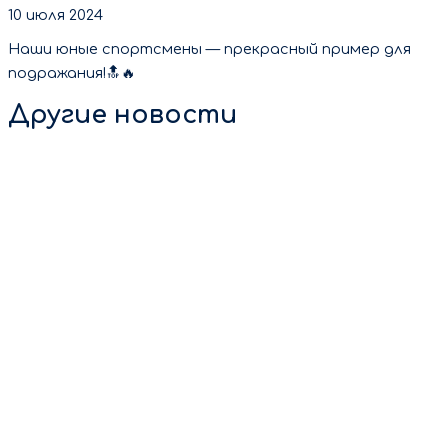
10 июля 2024
Наши юные спортсмены — прекрасный пример для
подражания!🔝🔥
Другие новости
8 августа 2026
💙🏆 С Днём физкультурника! 🏆💙 Есть люди, которые
ставят рекорды. Есть те, кто только делает свои
первые шаги в спорте. […]