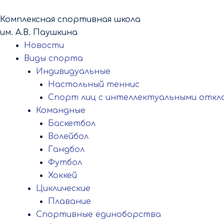
Перейти
к
Комплексная спортивная школа
содержимому
им. А.В. Паушкина
Новости
Виды спорта
Индивидуальные
Настольный теннис
Спорт лиц с интеллектуальными откл
Командные
Баскетбол
Волейбол
Гандбол
Футбол
Хоккей
Циклические
Плавание
Спортивные единоборства