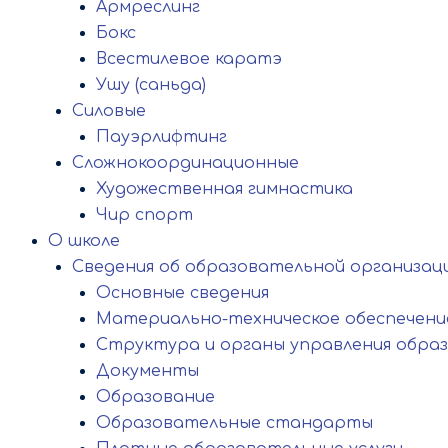
Армреслинг
Бокс
Всестилевое каратэ
Ушу (саньда)
Силовые
Пауэрлифтинг
Сложнокоординационные
Художественная гимнастика
Чир спорт
О школе
Сведения об образовательной организац
Основные сведения
Материально-техническое обеспечение
Структура и органы управления обра
Документы
Образование
Образовательные стандарты