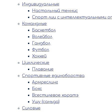
Индивидуальные
Настольный теннис
Спорт лиц с интеллектуальными о
Командные
Баскетбол
Волейбол
Гандбол
Футбол
Хоккей
Циклические
Плавание
Спортивные единоборства
Армреслинг
Бокс
Всестилевое каратэ
Ушу (саньда)
Силовые