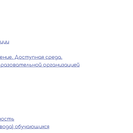
ации
ние. Доступная среда.
бразовательной организацией
ность
вода) обучающихся