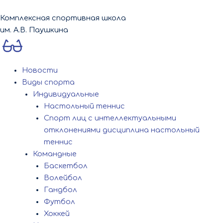
Перейти
к
Комплексная спортивная школа
содержимому
им. А.В. Паушкина
Новости
Виды спорта
Индивидуальные
Настольный теннис
Спорт лиц с интеллектуальными
отклонениями дисциплина настольный
теннис
Командные
Баскетбол
Волейбол
Гандбол
Футбол
Хоккей