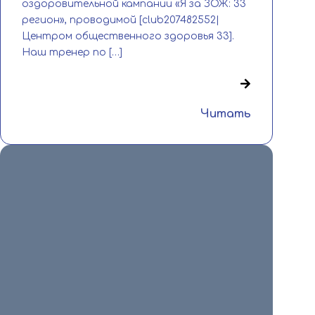
оздоровительной кампании «Я за ЗОЖ: 33
регион», проводимой [club207482552|
Центром общественного здоровья 33].
Наш тренер по […]
Читать
8 июля 2026
🔥 Смоленск, Спартакиада, победа
характера! 🔥 С 2 по 6 июля в Смоленске
гремела XIII летняя Спартакиада
учащихся России — […]
Читать