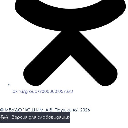
ok.ru/group/70000001057893
© МБУДО "КСШ ИМ. А.В. Паушкина", 2026
Версия для слабовидящих