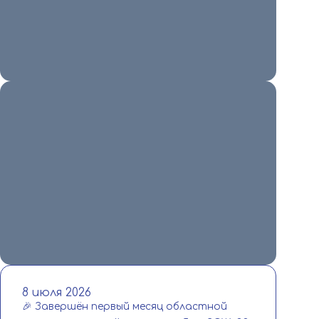
Читать
9 июля 2026
🎉 В июле в Гусь‑Хрустальном прошла XI
спартакиада пенсионеров Владимирской
области❗️ В спартакиаде соревновались
15 команд, возраст участников – от […]
Читать
8 июля 2026
🎉 Завершён первый месяц областной