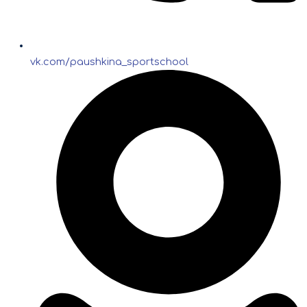
vk.com/paushkina_sportschool