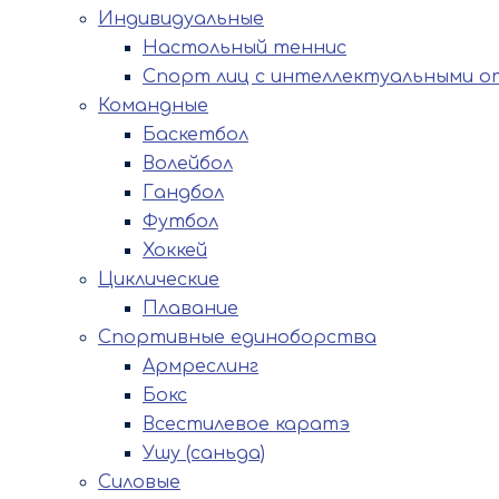
Индивидуальные
Настольный теннис
Спорт лиц с интеллектуальными о
Командные
Баскетбол
Волейбол
Гандбол
Футбол
Хоккей
Циклические
Плавание
Спортивные единоборства
Армреслинг
Бокс
Всестилевое каратэ
Ушу (саньда)
Силовые