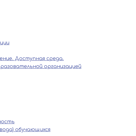
ации
ние. Доступная среда.
бразовательной организацией
ность
вода) обучающихся