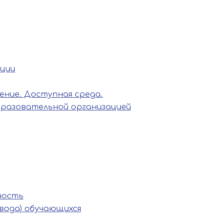
ации
ние. Доступная среда.
бразовательной организацией
ность
вода) обучающихся