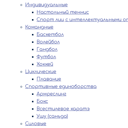
Индивидуальные
Настольный теннис
Спорт лиц с интеллектуальными о
Командные
Баскетбол
Волейбол
Гандбол
Футбол
Хоккей
Циклические
Плавание
Спортивные единоборства
Армреслинг
Бокс
Всестилевое каратэ
Ушу (саньда)
Силовые