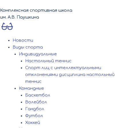
Перейти
к
Комплексная спортивная школа
содержимому
им. А.В. Паушкина
Новости
Виды спорта
Индивидуальные
Настольный теннис
Спорт лиц с интеллектуальными
отклонениями дисциплина настольный
теннис
Командные
Баскетбол
Волейбол
Гандбол
Футбол
Хоккей